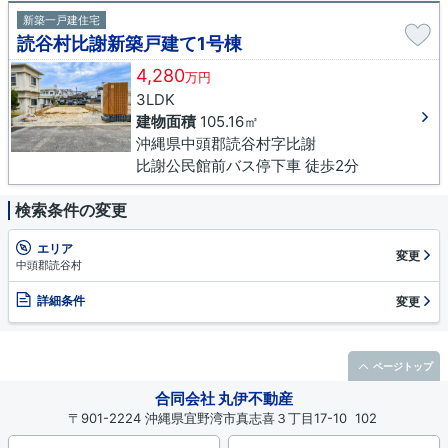
新築一戸建住宅
読谷村比謝新築戸建て1号棟
4,280
万円
3LDK
建物面積
105.16㎡
沖縄県中頭郡読谷村字比謝
比謝公民館前バス停下車 徒歩2分
検索条件の変更
エリア
変更
中頭郡読谷村
詳細条件
変更
ページトップ
合同会社 丸伊不動産
〒901-2224 沖縄県宜野湾市真志喜３丁目17-10 102