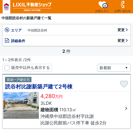
0
お気に入り
お問い合わせ
中頭郡読谷村の新築戸建て一覧
変更
エリア
中頭郡読谷村
変更
詳細条件
2
件
1～2件表示 /2件
販売中以外も表示する
新築一戸建住宅
読谷村比謝新築戸建て2号棟
4,280
万円
3LDK
建物面積
110.13㎡
沖縄県中頭郡読谷村字比謝
比謝公民館前バス停下車 徒歩2分