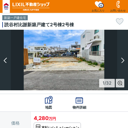
0
お気に入り
お問い合わせ
新築一戸建住宅
読谷村比謝新築戸建て2号棟2号棟
1
/
32
地図
物件詳細
4,280
万円
価格
支払いシミュレーション