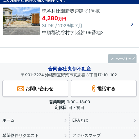
読谷村比謝新築戸建て1号棟
4,280
万円
3LDK / 2026年 7月
中頭郡読谷村
字比謝
109番地2
ページトップ
合同会社 丸伊不動産
〒901-2224 沖縄県宜野湾市真志喜３丁目17-10 102
お問い合わせ
電話する
営業時間
9:00～18:00
定休日
日・祝日
ホーム
ERAとは
希望物件リクエスト
アクセスマップ