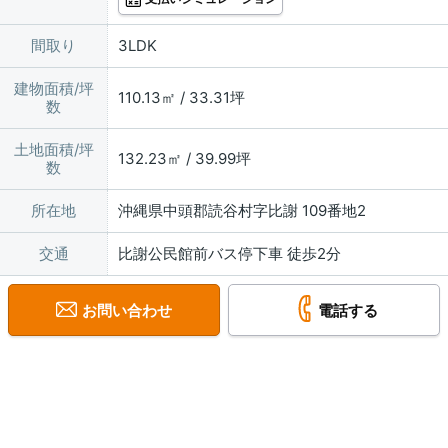
間取り
3LDK
建物面積/坪
110.13㎡ / 33.31坪
数
土地面積/坪
132.23㎡ / 39.99坪
数
所在地
沖縄県中頭郡読谷村字比謝 109番地2
交通
比謝公民館前バス停下車 徒歩2分
お問い合わせ
電話する