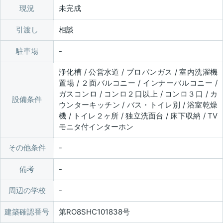
現況
未完成
引渡し
相談
駐車場
浄化槽 / 公営水道 / プロパンガス / 室内洗濯機
置場 / ２面バルコニー / インナーバルコニー /
ガスコンロ / コンロ２口以上 / コンロ３口 / カ
設備条件
ウンターキッチン / バス・トイレ別 / 浴室乾燥
機 / トイレ２ヶ所 / 独立洗面台 / 床下収納 / TV
モニタ付インターホン
その他条件
備考
周辺の学校
建築確認番号
第RO8SHC101838号