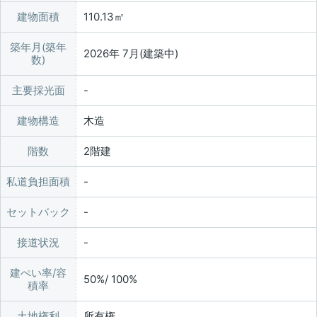
建物面積
110.13㎡
築年月(築年
2026年 7月(建築中)
数)
主要採光面
建物構造
木造
階数
2階建
私道負担面積
セットバック
接道状況
建ぺい率/容
50%/ 100%
積率
土地権利
所有権