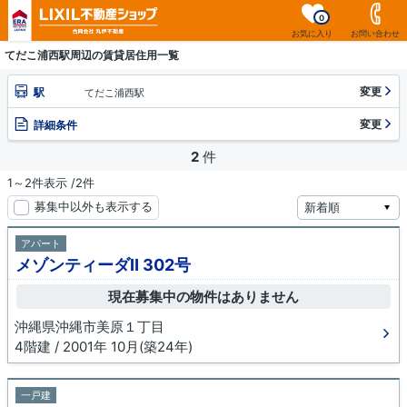
0
お気に入り
お問い合わせ
てだこ浦西駅周辺の賃貸居住用一覧
変更
駅
てだこ浦西駅
変更
詳細条件
2
件
1～2件表示 /2件
募集中以外も表示する
アパート
メゾンティーダⅡ 302号
現在募集中の物件はありません
沖縄県沖縄市美原１丁目
4階建 / 2001年 10月(築24年)
一戸建