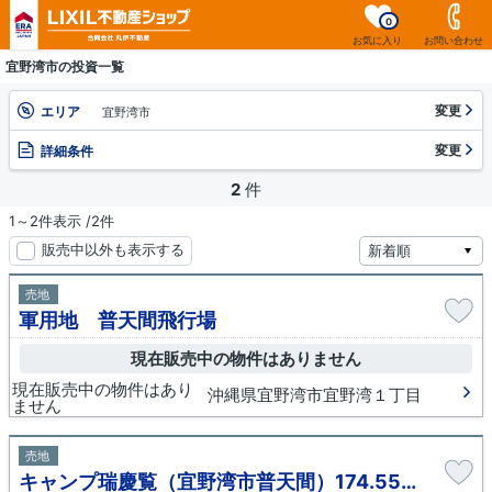
0
お気に入り
お問い合わせ
宜野湾市の投資一覧
変更
エリア
宜野湾市
変更
詳細条件
2
件
1～2件表示 /2件
販売中以外も表示する
売地
軍用地 普天間飛行場
現在販売中の物件はありません
現在販売中の物件はあり
沖縄県宜野湾市宜野湾１丁目
ません
売地
キャンプ瑞慶覧（宜野湾市普天間）174.55㎡