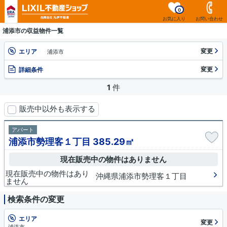
0
お気に入り
お問い合わせ
浦添市の収益物件一覧
変更
エリア
浦添市
変更
詳細条件
1
件
販売中以外も表示する
アパート
浦添市勢理客１丁目 385.29㎡
現在販売中の物件はありません
現在販売中の物件はあり
沖縄県浦添市勢理客１丁目
ません
検索条件の変更
エリア
変更